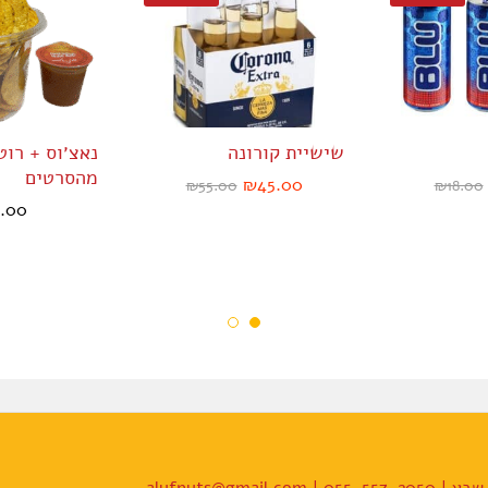
שישיית קורונה
נאצ׳וס + רו
מהסרטים
₪
45.00
₪
55.00
₪
18.00
0.00