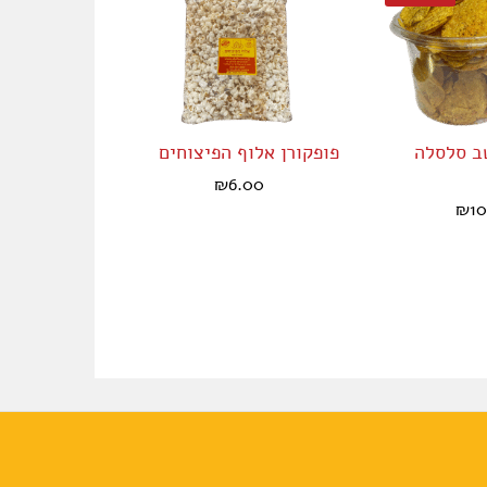
טב סלסלה
פופקורן אלוף הפיצוחים
שישיית קרל
₪
45.00
₪
6.00
₪
1