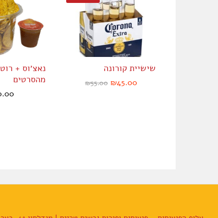
שישיית קורונה
נאצ׳וס + רוט
מהסרטים
₪
45.00
₪
55.00
0.00
אלוף הפיצוחים – פיצוחים ופירות יבשים טריים | מנדלסון 41, באר שבע | 055-557-2050 | alufnuts@gmail.com