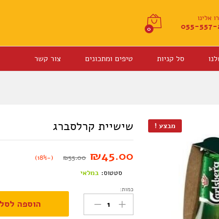
 אלינו
055-557-
0
לנו
סל קניות
טיפים ומתכונים
צור קשר
שישיית קרלסברג
מבצע !
₪
45.00
(-18%)
₪
55.00
סטטוס:
במלאי
כמות:
שישיית
הוספה לסל
קרלסברג