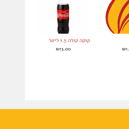
קוקה קולה 1.5 ליטר
מיקס ממתקי 
1
₪
13.00
₪
מחיר ל-100 ג':