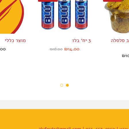
ב סלסלה
3 יח׳ בלו
מוצר כללי
.00
₪
14.00
₪
18.00
₪
1