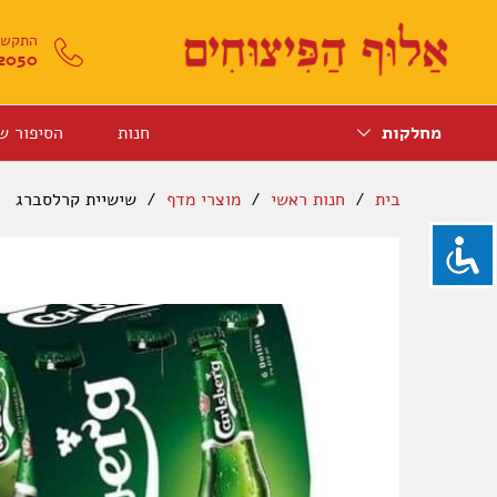
התקשרו
2050
מחלקות
חנות
הסיפור ש
בית
/
חנות ראשי
/
מוצרי מדף
/
שישיית קרלסברג