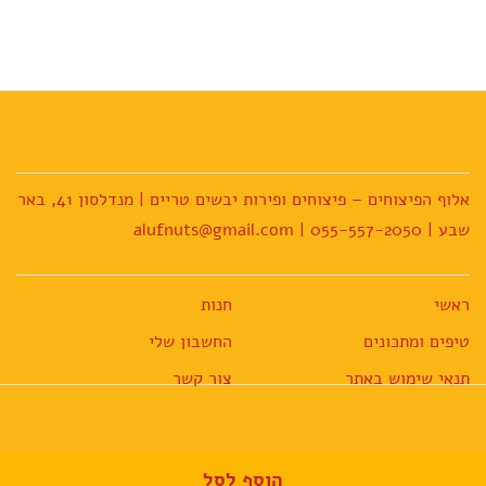
מספר
מספר
סוגים.
סוגים.
ניתן
ניתן
לבחור
לבחור
את
את
האפשרויות
האפשרויות
בעמוד
בעמוד
אלוף הפיצוחים – פיצוחים ופירות יבשים טריים | מנדלסון 41, באר
המוצר
המוצר
שבע | 055-557-2050 | alufnuts@gmail.com
ראשי
חנות
טיפים ומתכונים
החשבון שלי
תנאי שימוש באתר
צור קשר
הוסף לסל