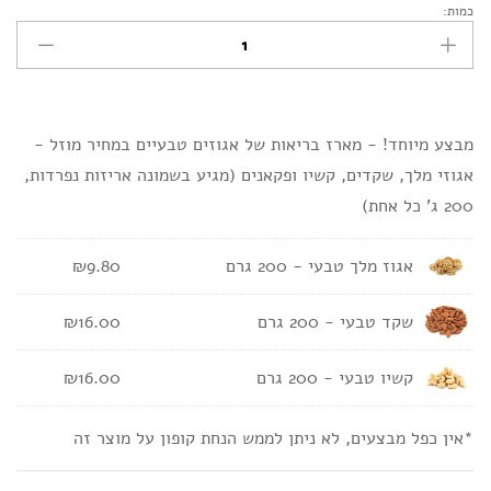
כמות:
מארז
ניגודיות בהירה
brightness_high
טבעי
ניגודיות כהה
brightness_low
קטן
-
הוסף קו תחתון לקישורים
format_underlined
800
מבצע מיוחד! - מארז בריאות של אגוזים טבעיים במחיר מוזל -
ג'
סמן קישורים
אגוזי מלך, שקדים, קשיו ופקאנים (מגיע בשמונה אריזות נפרדות,
font_download
כמות
200 ג' כל אחת)
ל
cached
א
אגוז מלך טבעי - 200 גרם
9.80
₪
פ
ס
שקד טבעי - 200 גרם
16.00
₪
א
ת
כ
קשיו טבעי - 200 גרם
16.00
₪
ל
ה
*אין כפל מבצעים, לא ניתן לממש הנחת קופון על מוצר זה
א
פ