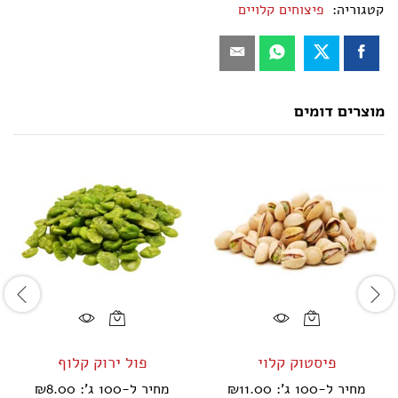
ש
קטגוריה:
פיצוחים קלויים
ר
ו
י
ו
ת
מוצרים דומים
למוצר
למוצר
זה
זה
פיסטוק קלוי
פול ירוק קלוף
יש
יש
מחיר ל-100 ג':
11.00
₪
מחיר ל-100 ג':
8.00
₪