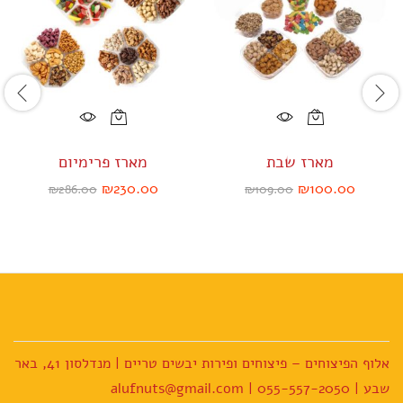
ש
ר
ו
י
ו
ת
מארז שבת
מארז פרימיום
₪
230.00
₪
100.00
₪
286.00
₪
109.00
אלוף הפיצוחים – פיצוחים ופירות יבשים טריים | מנדלסון 41, באר
שבע | 055-557-2050 | alufnuts@gmail.com