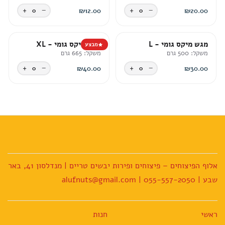
+
−
+
−
0
₪
12.00
0
₪
20.00
מגש מיקס גומי - L
מגש מיקס גומי - XL
מבצע
משקל: 500 גרם
משקל: 665 גרם
+
−
+
−
0
₪
40.00
0
₪
30.00
אלוף הפיצוחים – פיצוחים ופירות יבשים טריים | מנדלסון 41, באר
שבע | 055-557-2050 | alufnuts@gmail.com
ראשי
חנות