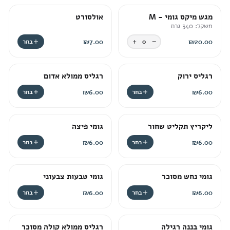
ניגודיות בהירה
brightness_high
מגש מיקס גומי - M
אולסורט
משקל: 340 גרם
ניגודיות כהה
brightness_low
+
−
20.00
₪
0
7.00
₪
בחר
הוסף קו תחתון לקישורים
format_underlined
רגליס ירוק
רגליס ממולא אדום
סמן קישורים
font_download
6.00
₪
בחר
6.00
₪
בחר
ל
cached
א
ליקריץ תקליט שחור
גומי פיצה
פ
ס
6.00
₪
בחר
6.00
₪
בחר
א
ת
כ
גומי נחש מסוכר
גומי טבעות צבעוני
ל
6.00
₪
בחר
6.00
₪
בחר
ה
א
פ
גומי בננה רגילה
רגליס ממולא קולה מסוכר