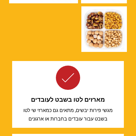
ניגודיות בהירה
brightness_high
ניגודיות כהה
brightness_low
הוסף קו תחתון לקישורים
format_underlined
סמן קישורים
font_download
ל
cached
א
פ
ס
א
ת
מארזים לטו בשבט לעובדים
כ
ל
מגשי פירות יבשים, מתאים גם כמארזי שי לטו
ה
בשבט עבור עובדים בחברות או ארגונים
א
פ